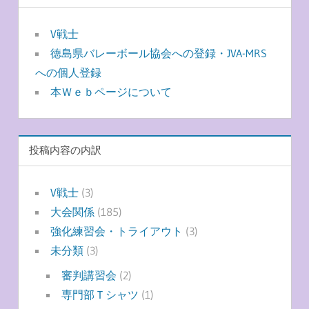
V戦士
徳島県バレーボール協会への登録・JVA-MRS
への個人登録
本Ｗｅｂページについて
投稿内容の内訳
V戦士
(3)
大会関係
(185)
強化練習会・トライアウト
(3)
未分類
(3)
審判講習会
(2)
専門部Ｔシャツ
(1)