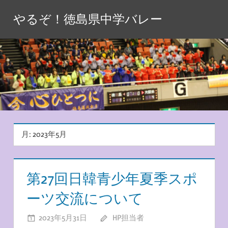
コ
やるぞ！徳島県中学バレー
ン
テ
ン
ツ
へ
ス
キ
ッ
月:
2023年5月
プ
第27回日韓青少年夏季スポ
ーツ交流について
2023年5月31日
HP担当者