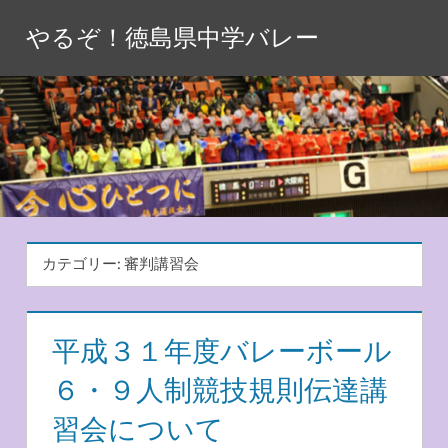
コ
やるぞ！徳島県中学バレー
ン
テ
ン
ツ
へ
ス
キ
ッ
カテゴリー:
審判講習会
プ
平成３１年度バレーボール
６・９人制競技規則伝達講
習会について