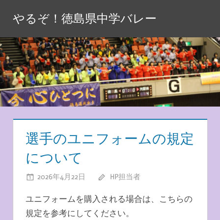
コ
やるぞ！徳島県中学バレー
ン
テ
ン
ツ
へ
ス
キ
ッ
プ
選手のユニフォームの規定
について
2026年4月22日
HP担当者
ユニフォームを購入される場合は、こちらの
規定を参考にしてください。